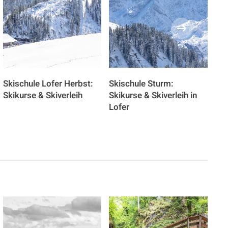
Skischule Lofer Herbst:
Skischule Sturm:
Ski
Skikurse & Skiverleih
Skikurse & Skiverleih in
Lof
Lofer