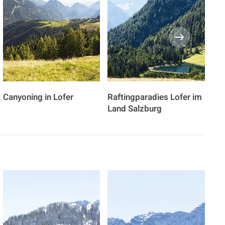
Canyoning in Lofer
Raftingparadies Lofer im
Bik
Land Salzburg
Ste