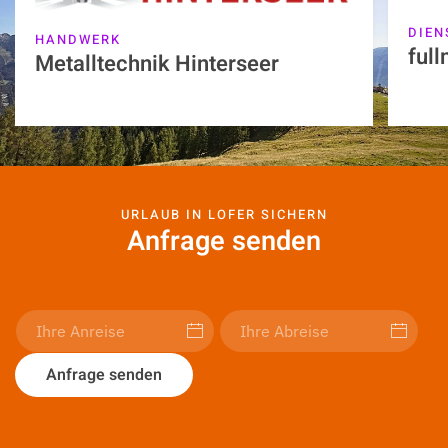
DIEN
HANDWERK
full
Metalltechnik Hinterseer
URLAUB IN LOFER SICHERN
Anfrage senden
Anfrage senden