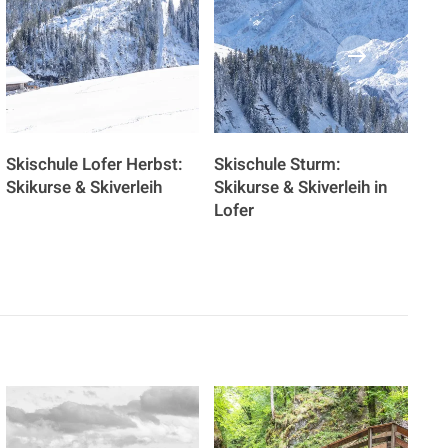
Skischule Lofer Herbst:
Skischule Sturm:
Ski
Skikurse & Skiverleih
Skikurse & Skiverleih in
Lof
Lofer