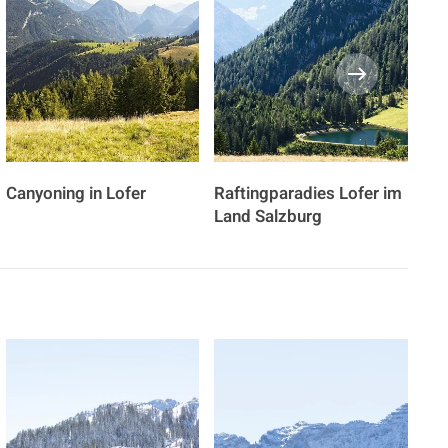
Canyoning in Lofer
Raftingparadies Lofer im
Bik
Land Salzburg
Ste